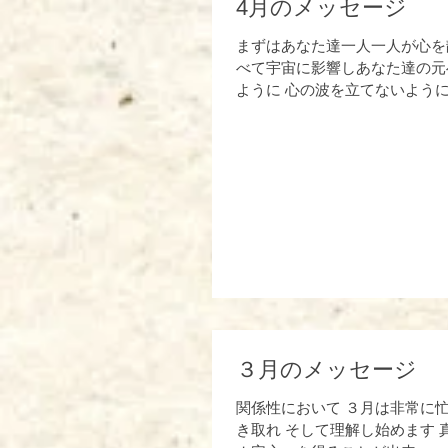
4月のメッセージ
まずはあなた達一人一人が心を静かに保
べて宇宙に影響しあなた達の元へ返ってくると思ってください 
ように 心の波を立てないように .
３月のメッセージ
関係性において ３月は非常に忙しくことが進み始めます その忙しさの中では あなたの裡（うち）なる声がとてもはっきりと聞
き取れ そして理解し始めます 真実は様々に 真理は真(まこと)として裡から拡がり始め あなた方お一人お一人が『なにとは云え