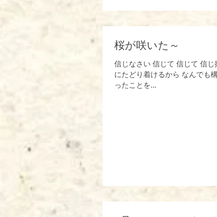
桜が咲いた～
信じなさい 信じて 信じて 信
にたどり着けるから なんでも構
ったことを...